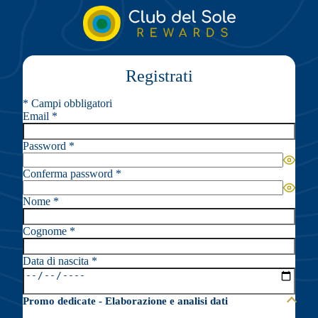
Registrati
*
Campi obbligatori
Email
*
Password
*
Conferma password
*
Nome
*
Cognome
*
Data di nascita
*
Promo dedicate - Elaborazione e analisi dati